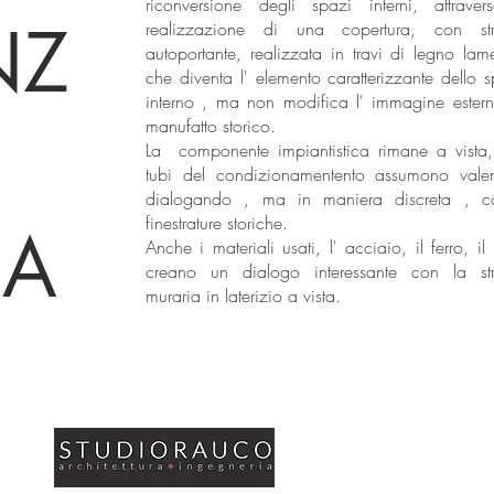
riconversione degli spazi interni, attraver
NZ
realizzazione di una copertura, con stru
autoportante, realizzata in travi di legno lame
che diventa l' elemento caratterizzante dello 
interno , ma non modifica l' immagine ester
manufatto storico.
La componente impiantistica rimane a vista,
tubi del condizionamentento assumono vale
dialogando , ma in maniera discreta , c
finestrature storiche.
A
Anche i materiali usati, l' acciaio, il ferro, il
creano un dialogo interessante con la stru
muraria in laterizio a vista.