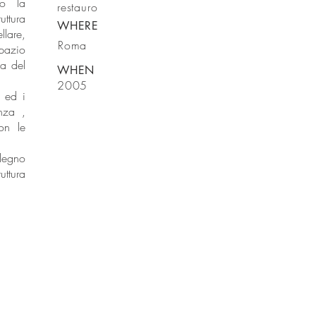
so la
restauro
ttura
WHERE
llare,
Roma
spazio
na del
WHEN
2005
 ed i
nza ,
on le
 legno
ttura