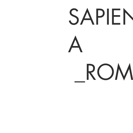
SAPIE
A
_ROM
BE IN